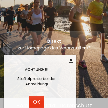
Direkt
zur Homepage des Veranstalters?
✕
ACHTUNG !!!
Staffelpreise bei der
Anmeldung!
OK
Home
Kontakt
Datenschutz