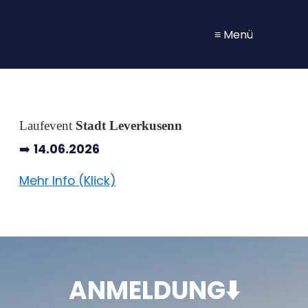
≡ Menü
Laufevent
Stadt Leverkusenn
➡️
14
.06.2026
Mehr Info (Klick)
ANMELDUNG⬇️